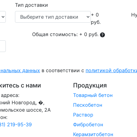
Тип доставки
+ 0
Ну
руб.
Общая стоимость:
+ 0 руб.
ональных данных
в соответствии с
политикой обработ
итесь с нами
Продукция
адреса:
Товарный бетон
жний Новгород, �,
Пескобетон
омольское шоссе, 2А
Раствор
он:
31) 219-95-39
Фибробетон
Керамзитобетон