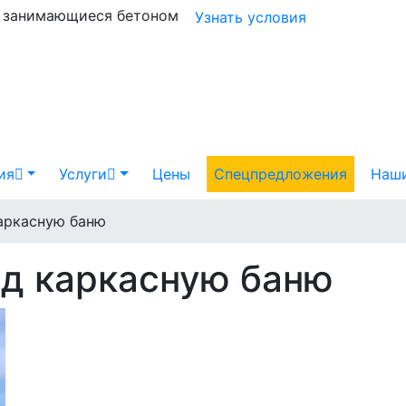
и занимающиеся бетоном
Узнать условия
ия
Услуги
Цены
Спецпредложения
Наши
аркасную баню
од каркасную баню