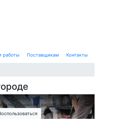
 работы
Поставщикам
Контакты
городе
 5-ый заказ от 50м3 - дисконт до 10%!
етали уточните с диспетчером)
Воспользоваться