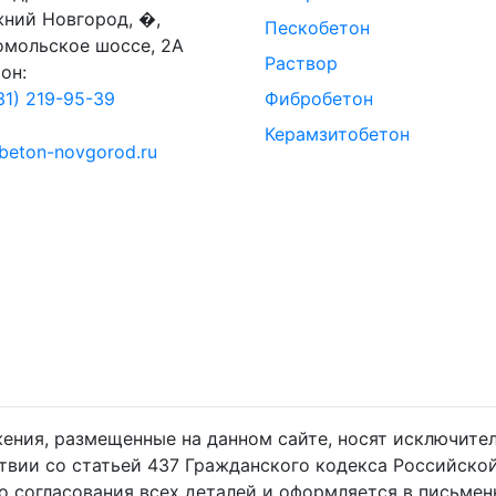
жний Новгород, �,
Пескобетон
омольское шоссе, 2А
Раствор
он:
31) 219-95-39
Фибробетон
Керамзитобетон
beton-novgorod.ru
жения, размещенные на данном сайте, носят исключит
ствии со статьей 437 Гражданского кодекса Российско
о согласования всех деталей и оформляется в письмен