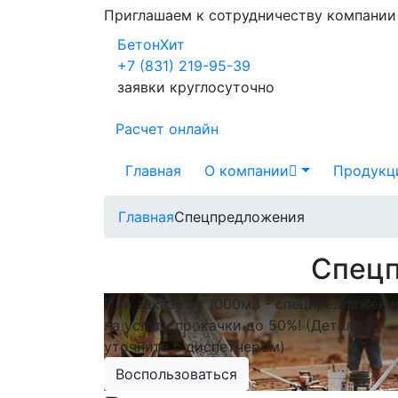
Приглашаем к сотрудничеству компани
БетонХит
+7 (831) 219-95-39
заявки круглосуточно
Расчет онлайн
Главная
О компании
Продукц
Главная
Спецпредложения
Спецп
При заказе от 1000м3 - спецпредложени
на услугу прокачки до 50%! (Детали
уточните с диспетчером)
Воспользоваться