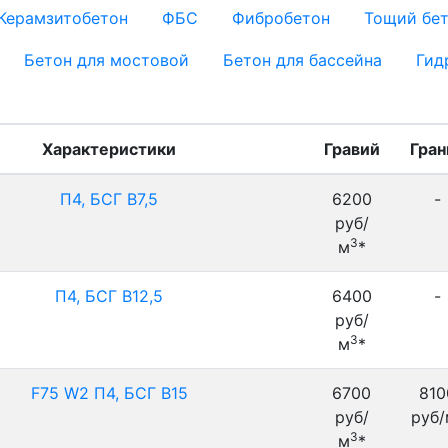
Керамзитобетон
ФБС
Фибробетон
Тощий бе
Бетон для мостовой
Бетон для бассейна
Гид
Характеристики
Гравий
Гран
П4, БСГ В7,5
6200
-
руб/
3
м
*
П4, БСГ В12,5
6400
-
руб/
3
м
*
F75 W2 П4, БСГ В15
6700
810
руб/
руб/
3
м
*