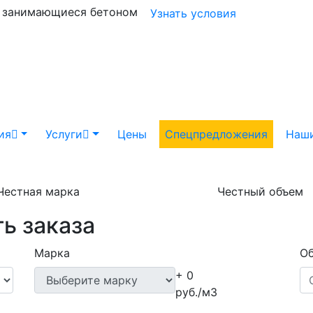
и занимающиеся бетоном
Узнать условия
ия
Услуги
Цены
Спецпредложения
Наши
Честная марка
Честный объем
ь заказа
Марка
Об
+ 0
руб./м3