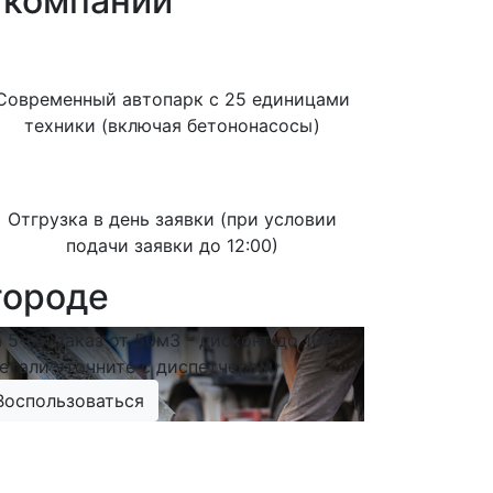
й компании
Современный автопарк с 25 единицами
техники (включая бетононасосы)
Отгрузка в день заявки (при условии
подачи заявки до 12:00)
городе
 5-ый заказ от 50м3 - дисконт до 10%!
етали уточните с диспетчером)
Воспользоваться