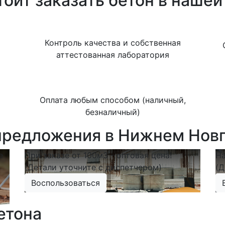
оит заказать бетон в наше
Контроль качества и собственная
аттестованная лаборатория
Оплата любым способом (наличный,
безналичный)
редложения в Нижнем Нов
е
При заказе от 100м3 - оптовая цена!
На
(Детали уточните с диспетчером)
(Д
Воспользоваться
етона