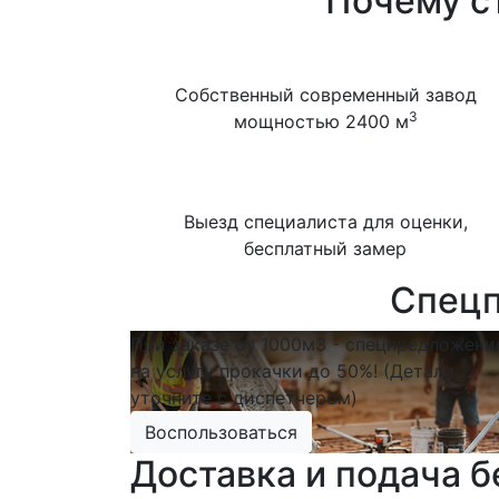
Почему ст
Собственный современный завод
3
мощностью 2400 м
Выезд специалиста для оценки,
бесплатный замер
Спецп
При заказе от 1000м3 - спецпредложени
на услугу прокачки до 50%! (Детали
уточните с диспетчером)
Воспользоваться
Доставка и подача б